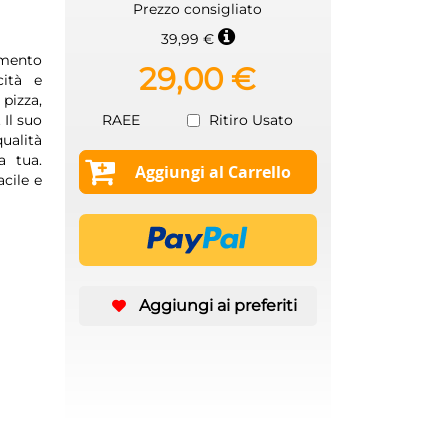
Prezzo consigliato
39,99 €
umento
29,00 €
cità e
pizza,
 Il suo
RAEE
Ritiro Usato
ualità
a tua.
Aggiungi al Carrello
cile e
Aggiungi ai preferiti