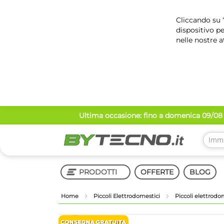
Cliccando su “
dispositivo pe
nelle nostre a
Salta
Ultima occasione: fino a domenica 09/08 
al
contenuto
PRODOTTI
OFFERTE
BLOG
Home
Piccoli Elettrodomestici
Piccoli elettrodo
Shop in Shop
Vai
Vai