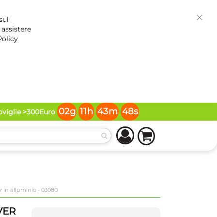
sul
Chiud
 assistere
Policy
02
g
11
h
43
m
47
s
toviglie >300Euro
er in alluminio - 03080
VER