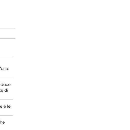
'uso.
riduce
e di
e e le
che