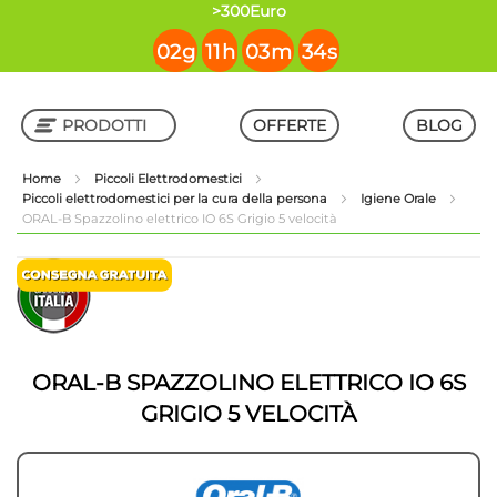
contenuto
>300Euro
02
g
11
h
03
m
34
s
PRODOTTI
OFFERTE
BLOG
Home
Piccoli Elettrodomestici
Piccoli elettrodomestici per la cura della persona
Igiene Orale
Shop in Shop
ORAL-B Spazzolino elettrico IO 6S Grigio 5 velocità
Vai
Vai
alla
all'inizio
fine
della
della
galleria
galleria
di
di
immagini
ORAL-B SPAZZOLINO ELETTRICO IO 6S
immagini
GRIGIO 5 VELOCITÀ