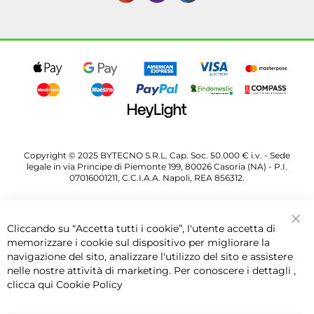
Copyright © 2025 BYTECNO S.R.L. Cap. Soc. 50.000 € i.v. - Sede
legale in via Principe di Piemonte 199, 80026 Casoria (NA) - P.I.
07016001211, C.C.I.A.A. Napoli, REA 856312.
Cliccando su “Accetta tutti i cookie”, l'utente accetta di
Chi
memorizzare i cookie sul dispositivo per migliorare la
navigazione del sito, analizzare l'utilizzo del sito e assistere
nelle nostre attività di marketing. Per conoscere i dettagli ,
clicca qui
Cookie Policy