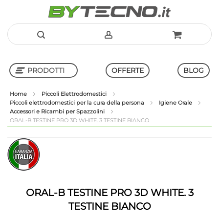
Salta
al
PRODOTTI
OFFERTE
BLOG
contenuto
Home
Piccoli Elettrodomestici
Piccoli elettrodomestici per la cura della persona
Igiene Orale
Shop in Shop
Accessori e Ricambi per Spazzolini
ORAL-B TESTINE PRO 3D WHITE. 3 TESTINE BIANCO
Vai
Vai
alla
all'inizio
fine
della
della
galleria
galleria
di
di
immagini
ORAL-B TESTINE PRO 3D WHITE. 3
immagini
TESTINE BIANCO