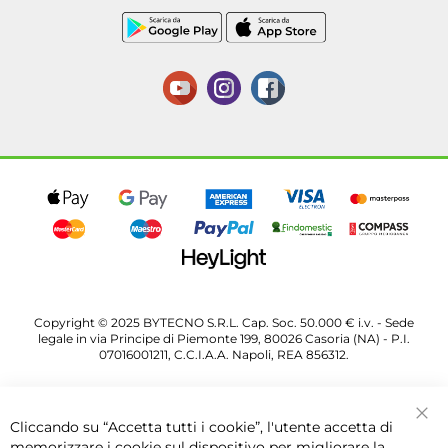
Copyright © 2025 BYTECNO S.R.L. Cap. Soc. 50.000 € i.v. - Sede
legale in via Principe di Piemonte 199, 80026 Casoria (NA) - P.I.
07016001211, C.C.I.A.A. Napoli, REA 856312.
Cliccando su “Accetta tutti i cookie”, l'utente accetta di
Chi
memorizzare i cookie sul dispositivo per migliorare la