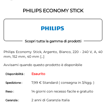
galleria
galleria
di
di
immagini
PHILIPS ECONOMY STICK
immagini
Scopri tutta la gamma di prodotti
Philips Economy Stick, Argento, Bianco, 220 - 240 V, A, 40
mm, 152 mm, 40 mm
[...]
Avvisami quando questo prodotto è disponibile
Esaurito
Disponibilità :
7,99 € Standard ( consegna in 3/4gg. )
Spedizione :
14 giorni con recesso facile e gratuito
Reso :
2 anni di Garanzia Italia
Garanzia :