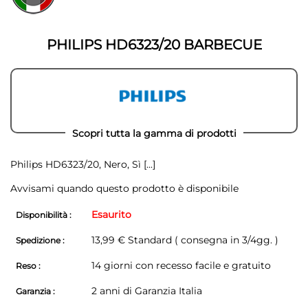
della
della
galleria
galleria
di
di
immagini
PHILIPS HD6323/20 BARBECUE
immagini
Scopri tutta la gamma di prodotti
Philips HD6323/20, Nero, Sì
[...]
Avvisami quando questo prodotto è disponibile
Esaurito
Disponibilità :
13,99 € Standard ( consegna in 3/4gg. )
Spedizione :
14 giorni con recesso facile e gratuito
Reso :
2 anni di Garanzia Italia
Garanzia :