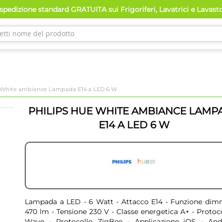
pedizione standard GRATUITA sui Frigoriferi, Lavatrici e Lavast
e White ambiance Lampada E14 a LED 6 W
PHILIPS HUE WHITE AMBIANCE LAMP
E14 A LED 6 W
Lampada a LED - 6 Watt - Attacco E14 - Funzione dim
470 lm - Tensione 230 V - Classe energetica A+ - Protoco
Wave - Protocollo ZigBee - Applicazione iOS - And