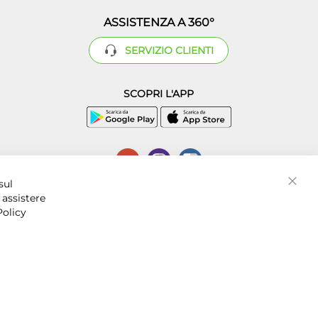
ASSISTENZA A 360°
SERVIZIO CLIENTI
SCOPRI L'APP
P.I. 07016001211, C.C.I.A.A. Napoli, REA 856312.