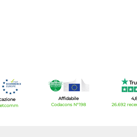
Affidabile
4,
icazione
Codacons N°198
26.692 recen
Netcomm