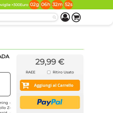
02
g
06
h
32
m
52
s
oviglie >300Euro
ADA
29,99 €
RAEE
Ritiro Usato
Aggiungi al Carrello
ming -
llo Z-
roid -