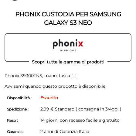
della
galleria
galleria
di
di
immagini
PHONIX CUSTODIA PER SAMSUNG
immagini
GALAXY S3 NEO
Scopri tutta la gamma di prodotti
Phonix S9300TNS, mano, tasca
[...]
Avvisami quando questo prodotto è disponibile
Esaurito
Disponibilità :
2,99 € Standard ( consegna in 3/4gg. )
Spedizione :
14 giorni con recesso facile e gratuito
Reso :
2 anni di Garanzia Italia
Garanzia :