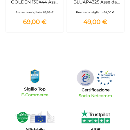
GOLDEN 130X44 Asse
BLUAP4325 Asse da
da Stiro in Acciaio,
stiro, 3 posizioni di
Prezzo consigliato
69,99 €
Prezzo consigliato
64,00 €
126x45cm
altezza, Porta caldaia,
Piano porta biancheria
69,00 €
49,00 €
Sigillo Top
Certificazione
E-Commerce
Socio Netcomm
Affidabile
4,8/5