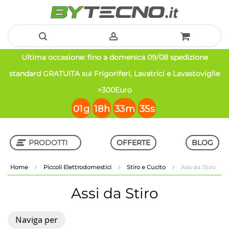
Salta
Ultima occasione: fino a domenica 09/08 spedizione
al
standard GRATUITA sui Frigoriferi, Lavatrici e Lavastoviglie
contenuto
>300Euro
01
g
18
h
33
m
34
s
PRODOTTI
OFFERTE
BLOG
Home
Piccoli Elettrodomestici
Stiro e Cucito
Assi da Stiro
Shop in Shop
Assi da Stiro
Naviga per