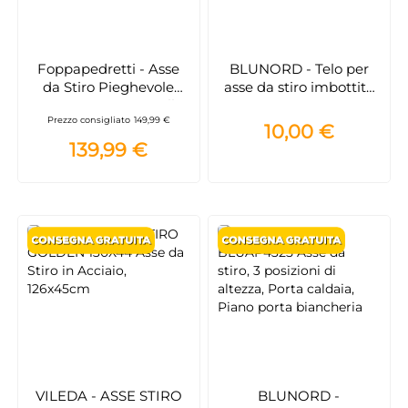
Foppapedretti - Asse
BLUNORD - Telo per
da Stiro Pieghevole
asse da stiro imbottito
1020x490 mm Rotelle
200G
Prezzo consigliato
149,99 €
Noce Assai Evo Noce
10,00 €
139,99 €
VILEDA - ASSE STIRO
BLUNORD -