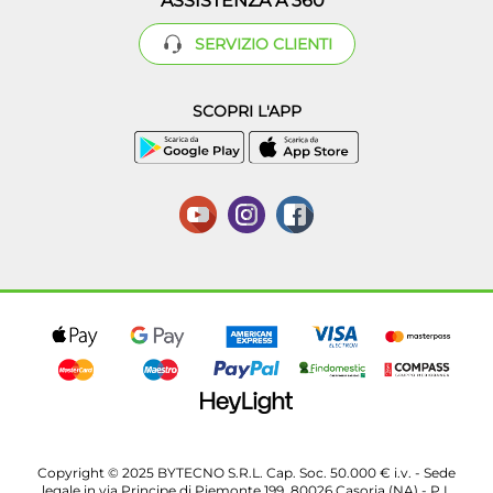
ASSISTENZA A 360°
SERVIZIO CLIENTI
SCOPRI L'APP
Copyright © 2025 BYTECNO S.R.L. Cap. Soc. 50.000 € i.v. - Sede
legale in via Principe di Piemonte 199, 80026 Casoria (NA) - P.I.