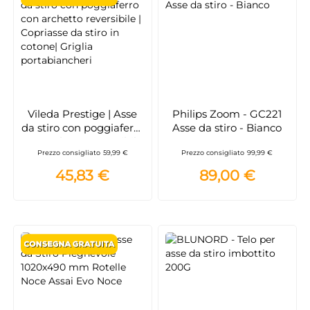
Vileda Prestige | Asse
Philips Zoom - GC221
da stiro con poggiaferro
Asse da stiro - Bianco
con archetto reversibile
Prezzo consigliato
59,99 €
Prezzo consigliato
99,99 €
| Copriasse da stiro in
cotone| Griglia
45,83 €
89,00 €
portabiancheria