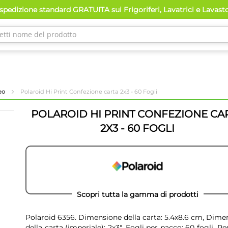
pedizione standard GRATUITA sui Frigoriferi, Lavatrici e Lavast
deo
Polaroid Hi Print Confezione carta 2x3 - 60 Fogli
POLAROID HI PRINT CONFEZIONE CA
2X3 - 60 FOGLI
Scopri tutta la gamma di prodotti
Polaroid 6356. Dimensione della carta: 5.4x8.6 cm, Dime
della carta (imperiale): 2x3", Fogli per pacco: 60 fogli. Pe