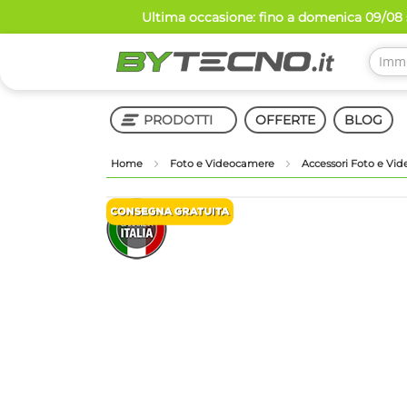
Salta
Ultima occasione: fino a domenica 09/08 s
al
contenuto
PRODOTTI
OFFERTE
BLOG
Home
Foto e Videocamere
Accessori Foto e Vi
Shop in Shop
Vai
Vai
alla
all'inizio
fine
della
della
galleria
galleria
di
di
immagini
immagini