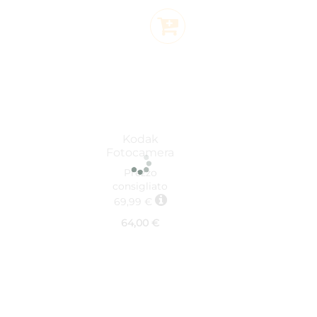
Aggiungi al Carrello
Kodak
Fotocamera
compatta
Prezzo
PRINTOMATIC
consigliato
Rosa
69,99 €
64,00 €