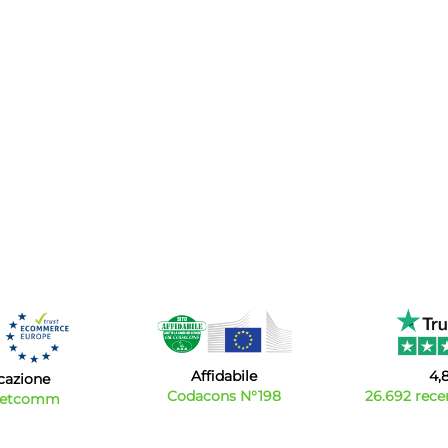
Affidabile
4,
icazione
Codacons N°198
26.692 recen
Netcomm