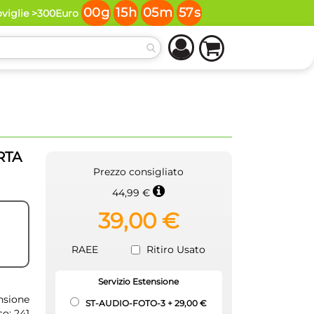
00
g
15
h
05
m
56
s
oviglie >300Euro
RTA
Prezzo consigliato
44,99 €
39,00 €
RAEE
Ritiro Usato
Servizio Estensione
nsione
ST-AUDIO-FOTO-3
+
29,00 €
so: 241