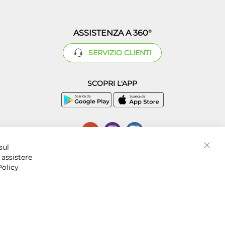
ASSISTENZA A 360°
SERVIZIO CLIENTI
SCOPRI L'APP
P.I. 07016001211, C.C.I.A.A. Napoli, REA 856312.