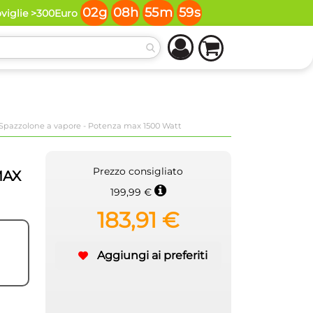
02
g
08
h
55
m
59
s
oviglie >300Euro
 Spazzolone a vapore - Potenza max 1500 Watt
Prezzo consigliato
MAX
199,99 €
183,91 €
Aggiungi ai preferiti