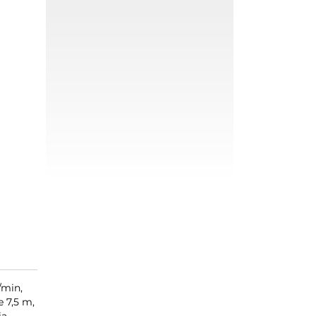
/min,
e 7,5 m,
ia