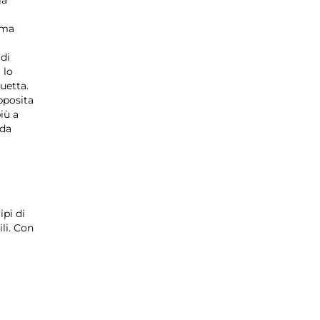
rma
di
 lo
uetta.
pposita
iù a
 da
ipi di
li. Con
i
n