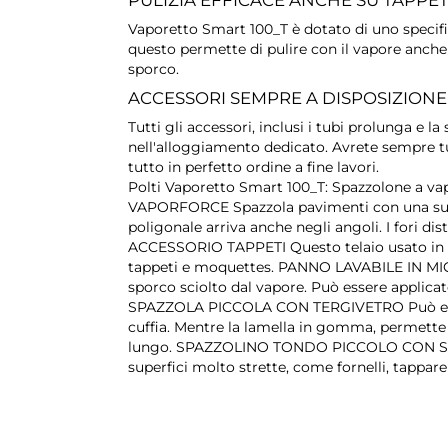
Vaporetto Smart 100_T è dotato di uno specif
questo permette di pulire con il vapore anche 
sporco.
ACCESSORI SEMPRE A DISPOSIZIONE
Tutti gli accessori, inclusi i tubi prolunga e 
nell'alloggiamento dedicato. Avrete sempre tut
tutto in perfetto ordine a fine lavori.
Polti Vaporetto Smart 100_T: Spazzolone a v
VAPORFORCE Spazzola pavimenti con una super
poligonale arriva anche negli angoli. I fori dis
ACCESSORIO TAPPETI Questo telaio usato in c
tappeti e moquettes. PANNO LAVABILE IN MICR
sporco sciolto dal vapore. Può essere applica
SPAZZOLA PICCOLA CON TERGIVETRO Può essere
cuffia. Mentre la lamella in gomma, permette di
lungo. SPAZZOLINO TONDO PICCOLO CON SETO
superfici molto strette, come fornelli, tapparel