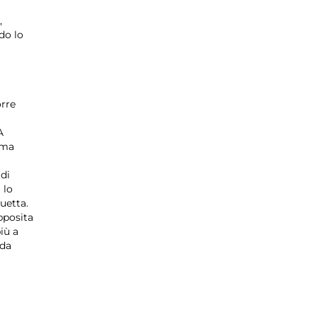
,
do lo
orre
A
rma
di
 lo
uetta.
pposita
iù a
 da