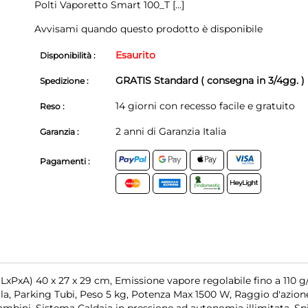
Polti Vaporetto Smart 100_T
[...]
Avvisami quando questo prodotto è disponibile
Esaurito
Disponibilità :
GRATIS Standard ( consegna in 3/4gg. )
Spedizione :
14 giorni con recesso facile e gratuito
Reso :
2 anni di Garanzia Italia
Garanzia :
Pagamenti :
xPxA) 40 x 27 x 29 cm, Emissione vapore regolabile fino a 110 g
ola, Parking Tubi, Peso 5 kg, Potenza Max 1500 W, Raggio d'azion
bini, Sistema Caldaia in pressione ad autonomia illimitata, Sp