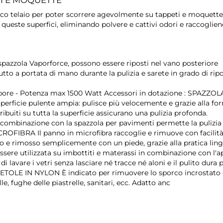
ico telaio per poter scorrere agevolmente su tappeti e moquette
queste superfici, eliminando polvere e cattivi odori e raccoglien
la spazzola Vaporforce, possono essere riposti nel vano posteriore
to a portata di mano durante la pulizia e sarete in grado di rip
apore - Potenza max 1500 Watt Accessori in dotazione : SPAZZOL
ficie pulente ampia: pulisce più velocemente e grazie alla fo
tribuiti su tutta la superficie assicurano una pulizia profonda.
ombinazione con la spazzola per pavimenti permette la pulizia 
OFIBRA Il panno in microfibra raccoglie e rimuove con facilità
to e rimosso semplicemente con un piede, grazie alla pratica ling
 utilizzata su imbottiti e materassi in combinazione con l'a
 lavare i vetri senza lasciare né tracce né aloni e il pulito dura p
LE IN NYLON È indicato per rimuovere lo sporco incrostato
le, fughe delle piastrelle, sanitari, ecc. Adatto anc