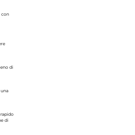
e con
ere
meno di
o una
 rapido
ne di