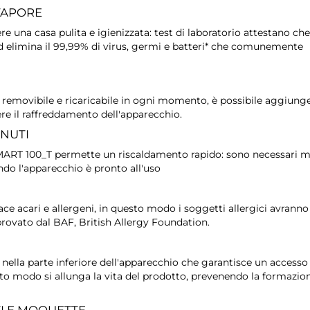
VAPORE
ere una casa pulita e igienizzata: test di laboratorio attestano ch
d elimina il 99,99% di virus, germi e batteri* che comunemente
o removibile e ricaricabile in ogni momento, è possibile aggiung
e il raffreddamento dell'apparecchio.
INUTI
 SMART 100_T permette un riscaldamento rapido: sono necessari 
ndo l'apparecchio è pronto all'uso
ace acari e allergeni, in questo modo i soggetti allergici avrann
pprovato dal BAF, British Allergy Foundation.
nella parte inferiore dell'apparecchio che garantisce un accesso
uesto modo si allunga la vita del prodotto, prevenendo la formazio
TI E MOQUETTE