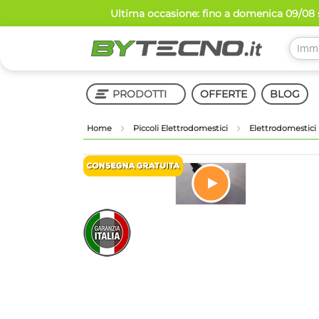
Salta
Ultima occasione: fino a domenica 09/08 s
al
contenuto
PRODOTTI
OFFERTE
BLOG
Home
Piccoli Elettrodomestici
Elettrodomestici 
Shop in Shop
Vai
alla
fine
della
Vai
galleria
all'inizio
di
della
immagini
galleria
di
immagini