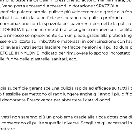
, Vano porta accessori Accessori in dotazione : SPAZZOLA
ficie pulente ampia: pulisce più velocemente e grazie alla fo
tribuiti su tutta la superficie assicurano una pulizia profonda.
ombinazione con la spazzola per pavimenti permette la pulizia 
OFIBRA Il panno in microfibra raccoglie e rimuove con facilità
to e rimosso semplicemente con un piede, grazie alla pratica ling
 utilizzata su imbottiti e materassi in combinazione con l'a
 lavare i vetri senza lasciare né tracce né aloni e il pulito dura p
LE IN NYLON È indicato per rimuovere lo sporco incrostato
e, fughe delle piastrelle, sanitari, ecc.
a superficie garantisce una pulizia rapida ed efficace su tutti i t
 flessibile permettono di raggiungere anche gli angoli più diffici
il deodorante Frescovapor per abbattere i cattivi odori.
e vetri non saranno più un problema grazie alla ricca dotazione d
onsentono di pulire superfici diverse. Scegli tra gli accessori i
rattare.