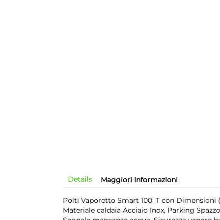
Details
Maggiori Informazioni
Polti Vaporetto Smart 100_T con Dimensioni (L
Materiale caldaia Acciaio Inox, Parking Spazz
Segnale mancanza acqua, Sicurezza vapore bam