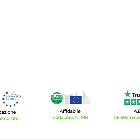
Affidabile
4,
icazione
Codacons N°198
26.692 recen
Netcomm