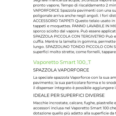
pronto vapore, Tempo di riscaldamento 2 min
VAPORFORCE Spazzola pavimenti con una super
poligonale arriva anche negli angoli. I fori dis
ACCESSORIO TAPPETI Questo telaio usato in c
tappeti e moquettes. PANNO LAVABILE IN MICR
sporco sciolto dal vapore. Può essere applica
SPAZZOLA PICCOLA CON TERGIVETRO Può essere
cuffia. Mentre la lamella in gomma, permette di
lungo. SPAZZOLINO TONDO PICCOLO CON SETO
superfici molto strette, come fornelli, tapparell
Vaporetto Smart 100_T
SPAZZOLA VAPORFORCE
La speciale spazzola Vaporforce con la sua ampi
pavimento; la sua particolare forma e lo snodo
il dispenser integrato è possibile aggiungere 
IDEALE PER SUPERFICI DIVERSE
Macchie incrostate, calcare, fughe, piastrelle 
accessori inclusa nel Vaporetto Smart 100 che c
dotazione quello più adatto alla superficie da t