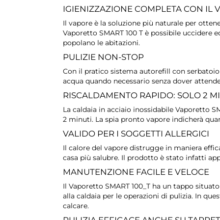
IGIENIZZAZIONE COMPLETA CON IL 
Il vapore è la soluzione più naturale per otten
Vaporetto SMART 100 T è possibile uccidere e
popolano le abitazioni.
PULIZIE NON-STOP
Con il pratico sistema autorefill con serbatoi
acqua quando necessario senza dover attender
RISCALDAMENTO RAPIDO: SOLO 2 M
La caldaia in acciaio inossidabile Vaporetto
2 minuti. La spia pronto vapore indicherà qua
VALIDO PER I SOGGETTI ALLERGICI
Il calore del vapore distrugge in maniera effic
casa più salubre. Il prodotto è stato infatti a
MANUTENZIONE FACILE E VELOCE
Il Vaporetto SMART 100_T ha un tappo situato 
alla caldaia per le operazioni di pulizia. In q
calcare.
PULIZIA EFFICACE ANCHE SU TAPPE