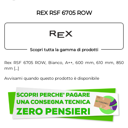
galleria
galleria
di
di
immagini
REX RSF 6705 ROW
immagini
Scopri tutta la gamma di prodotti
Rex RSF 6705 ROW, Bianco, A++, 600 mm, 610 mm, 850
mm
[...]
Avvisami quando questo prodotto è disponibile
Scegli
di
non
avere
problemi!