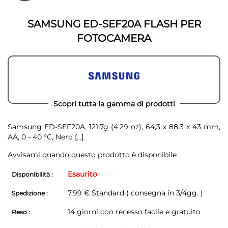
della
galleria
galleria
di
di
immagini
SAMSUNG ED-SEF20A FLASH PER
immagini
FOTOCAMERA
Scopri tutta la gamma di prodotti
Samsung ED-SEF20A, 121,7g (4.29 oz), 64,3 x 88,3 x 43 mm,
AA, 0 - 40 °C, Nero
[...]
Avvisami quando questo prodotto è disponibile
Esaurito
Disponibilità :
7,99 € Standard ( consegna in 3/4gg. )
Spedizione :
14 giorni con recesso facile e gratuito
Reso :