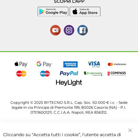
SCOPRI L'APP
Copyright © 2025 BYTECNO S.R.L. Cap. Soc. 50.000 € i.v. - Sede
legale in via Principe di Piemonte 199, 80026 Casoria (NA) - P.I.
07016001211, C.C.I.A.A. Napoli, REA 856312.
Cliccando su “Accetta tutti i cookie”, l'utente accetta di
Chi