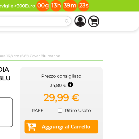
00
g
13
h
39
m
23
s
oviglie >300Euro
e 16,8 cm (6.6") Cover Blu marino
DIA
Prezzo consigliato
 BLU
34,80 €
29,99 €
RAEE
Ritiro Usato
Aggiungi al Carrello