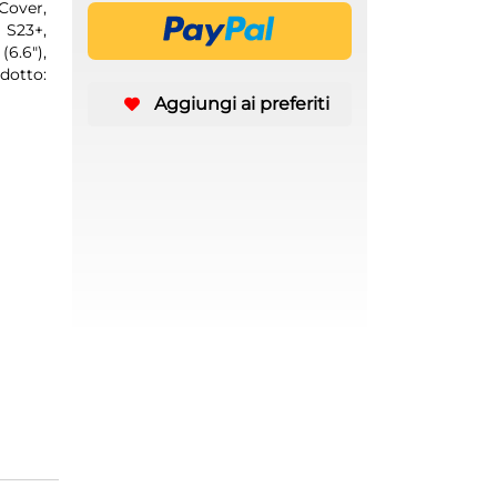
over,
 S23+,
6.6"),
dotto:
Aggiungi ai preferiti