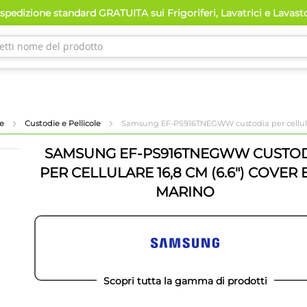
spedizione standard GRATUITA sui Frigoriferi, Lavatrici e Lavast
ne
Custodie e Pellicole
Samsung EF-PS916TNEGWW custodia per cellular
SAMSUNG EF-PS916TNEGWW CUSTO
PER CELLULARE 16,8 CM (6.6") COVER
MARINO
Scopri tutta la gamma di prodotti