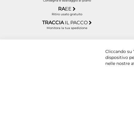
Consegna e sballaggio al piano
RA
EE
Ritiro usato gratuito
TRACCIA
IL PACCO
Monitora la tua spedizione
Copyright © 2025 BYTECNO S.R.L. Cap. Soc. 50.00
Cliccando su “
dispositivo pe
nelle nostre a