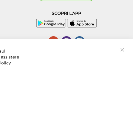
SCOPRI L'APP
P.I. 07016001211, C.C.I.A.A. Napoli, REA 856312.
sul
Chiud
 assistere
Policy