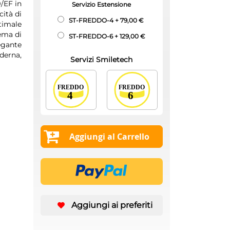
/EF in
Servizio Estensione
cità di
ST-FREDDO-4
+
79,00 €
timale
tema di
ST-FREDDO-6
+
129,00 €
egante
derna,
Servizi Smiletech
Aggiungi al Carrello
Aggiungi ai preferiti