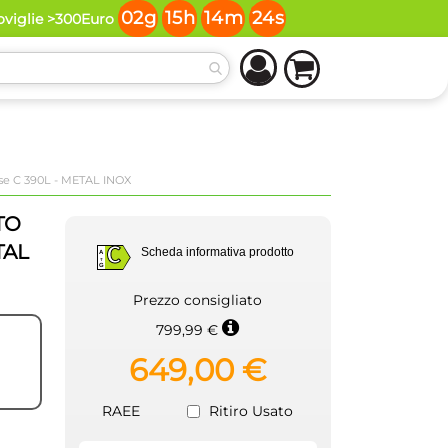
02
g
15
h
14
m
24
s
toviglie >300Euro
se C 390L - METAL INOX
TO
TAL
C
Scheda informativa prodotto
A
G
C
Prezzo consigliato
799,99 €
649,00 €
RAEE
Ritiro Usato