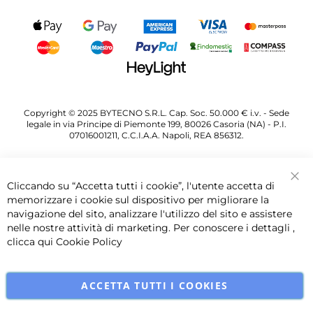
Copyright © 2025 BYTECNO S.R.L. Cap. Soc. 50.000 € i.v. - Sede
legale in via Principe di Piemonte 199, 80026 Casoria (NA) - P.I.
07016001211, C.C.I.A.A. Napoli, REA 856312.
Cliccando su “Accetta tutti i cookie”, l'utente accetta di
Chi
memorizzare i cookie sul dispositivo per migliorare la
navigazione del sito, analizzare l'utilizzo del sito e assistere
nelle nostre attività di marketing. Per conoscere i dettagli ,
clicca qui
Cookie Policy
ACCETTA TUTTI I COOKIES