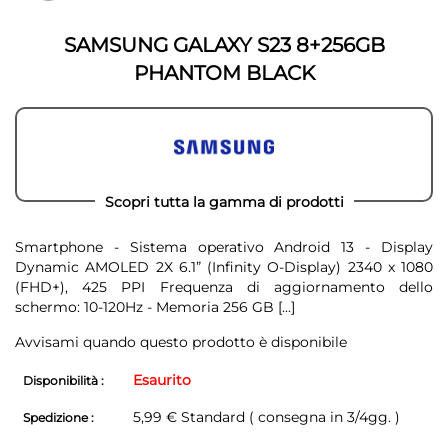
galleria
galleria
di
di
immagini
SAMSUNG GALAXY S23 8+256GB
immagini
PHANTOM BLACK
Scopri tutta la gamma di prodotti
Smartphone - Sistema operativo Android 13 - Display
Dynamic AMOLED 2X 6.1” (Infinity O-Display) 2340 x 1080
(FHD+), 425 PPI Frequenza di aggiornamento dello
schermo: 10-120Hz - Memoria 256 GB
[...]
Avvisami quando questo prodotto è disponibile
Esaurito
Disponibilità :
5,99 € Standard ( consegna in 3/4gg. )
Spedizione :