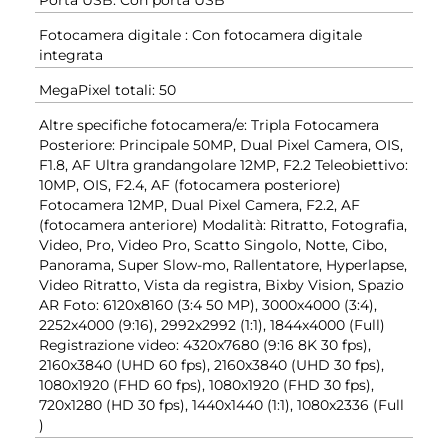
Porta USB: Con porta USB
Fotocamera digitale : Con fotocamera digitale
integrata
MegaPixel totali: 50
Altre specifiche fotocamera/e: Tripla Fotocamera
Posteriore: Principale 50MP, Dual Pixel Camera, OIS,
F1.8, AF Ultra grandangolare 12MP, F2.2 Teleobiettivo:
10MP, OIS, F2.4, AF (fotocamera posteriore)
Fotocamera 12MP, Dual Pixel Camera, F2.2, AF
(fotocamera anteriore) Modalità: Ritratto, Fotografia,
Video, Pro, Video Pro, Scatto Singolo, Notte, Cibo,
Panorama, Super Slow-mo, Rallentatore, Hyperlapse,
Video Ritratto, Vista da registra, Bixby Vision, Spazio
AR Foto: 6120x8160 (3:4 50 MP), 3000x4000 (3:4),
2252x4000 (9:16), 2992x2992 (1:1), 1844x4000 (Full)
Registrazione video: 4320x7680 (9:16 8K 30 fps),
2160x3840 (UHD 60 fps), 2160x3840 (UHD 30 fps),
1080x1920 (FHD 60 fps), 1080x1920 (FHD 30 fps),
720x1280 (HD 30 fps), 1440x1440 (1:1), 1080x2336 (Full
)