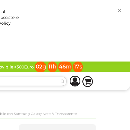
sul
Chiud
 assistere
Policy
02
g
11
h
46
m
16
s
toviglie >300Euro
bile con Samsung Galaxy Note 8, Transparente