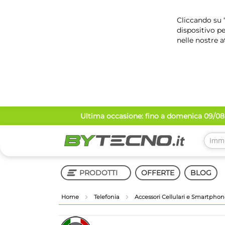
Cliccando su “
dispositivo pe
nelle nostre a
Salta
Ultima occasione: fino a domenica 09/08 
al
contenuto
PRODOTTI
OFFERTE
BLOG
Home
Telefonia
Accessori Cellulari e Smartpho
Shop in Shop
Vai
Vai