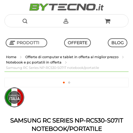
Salta
al
PRODOTTI
OFFERTE
BLOG
contenuto
Home
Offerte di computer e tablet in offerta al miglior prezzo
Notebook e pc portatili in offerta
Shop in Shop
Samsung RC Series NP-RC530-S07IT notebook/portatile
Vai
alla
Vai
fine
all'inizio
della
della
galleria
galleria
di
di
immagini
immagini
SAMSUNG RC SERIES NP-RC530-S07IT
NOTEBOOK/PORTATILE