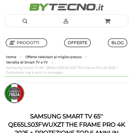
Salta
al
PRODOTTI
OFFERTE
BLOG
contenuto
Home
Offerte televisori al miglior prezzo
Vendita di Smart TV e TV
Shop in Shop
Samsung Smart TV 65'' QE65LS03FWUXZT The Frame Pro 4K 2025 +
Protezione top 6 anni in omaggio
Vai
Vai
alla
all'inizio
fine
della
della
galleria
galleria
di
di
immagini
SAMSUNG SMART TV 65''
immagini
QE65LS03FWUXZT THE FRAME PRO 4K
2025 + PROTEZIONE TOP 6 ANNI IN