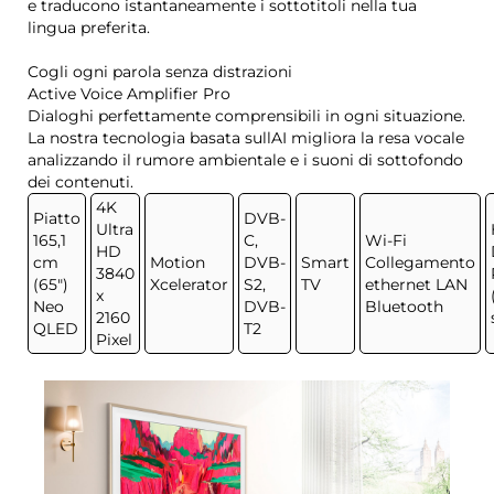
e traducono istantaneamente i sottotitoli nella tua
lingua preferita.
Cogli ogni parola senza distrazioni
Active Voice Amplifier Pro
Dialoghi perfettamente comprensibili in ogni situazione.
La nostra tecnologia basata sullAI migliora la resa vocale
analizzando il rumore ambientale e i suoni di sottofondo
dei contenuti.
4K
Piatto
DVB-
Ultra
165,1
C,
Wi-Fi
HD
cm
Motion
DVB-
Smart
Collegamento
3840
(65")
Xcelerator
S2,
TV
ethernet LAN
x
Neo
DVB-
Bluetooth
2160
QLED
T2
Pixel