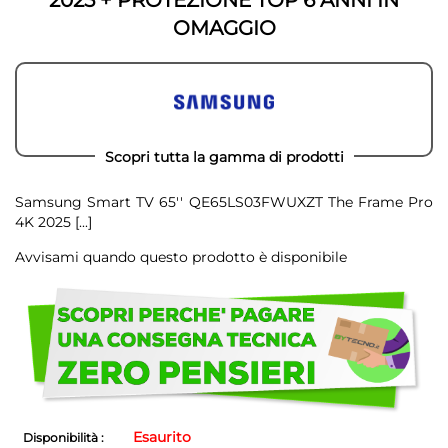
OMAGGIO
Scopri tutta la gamma di prodotti
Samsung Smart TV 65'' QE65LS03FWUXZT The Frame Pro
4K 2025
[...]
Avvisami quando questo prodotto è disponibile
Scegli
di
non
avere
problemi!
Esaurito
Disponibilità :