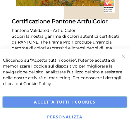
Certificazione Pantone ArtfulColor
Pantone Validated - ArtfulColor
Scopri la nostra gamma di colori autentici certificati
da PANTONE. The Frame Pro riproduce un'ampia
gamma di colori espressivi e intensi degni di una
galleria darte, resi ancora più realistici dal Matte
Display.
Cliccando su “Accetta tutti i cookie”, l'utente accetta di
Chi
memorizzare i cookie sul dispositivo per migliorare la
navigazione del sito, analizzare l'utilizzo del sito e assistere
nelle nostre attività di marketing. Per conoscere i dettagli ,
clicca qui
Cookie Policy
ACCETTA TUTTI I COOKIES
PERSONALIZZA