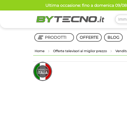
Salta
Ultima occasione: fino a domenica 09/08 
al
contenuto
PRODOTTI
OFFERTE
BLOG
Home
Offerte televisori al miglior prezzo
Vendit
Shop in Shop
Vai
Vai
alla
all'inizio
fine
della
della
galleria
galleria
di
di
immagini
immagini