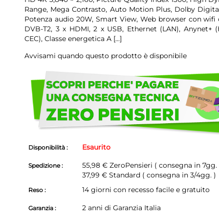
Range, Mega Contrasto, Auto Motion Plus, Dolby Digital
Potenza audio 20W, Smart View, Web browser con wifi d
DVB-T2, 3 x HDMI, 2 x USB, Ethernet (LAN), Anynet+ 
CEC), Classe energetica A
[...]
Avvisami quando questo prodotto è disponibile
Scegli
di
non
avere
problemi!
Esaurito
Disponibilità :
55,98 €
ZeroPensieri ( consegna in 7gg. 
Spedizione :
37,99 € Standard ( consegna in 3/4gg. )
14 giorni con recesso facile e gratuito
Reso :
2 anni di Garanzia Italia
Garanzia :