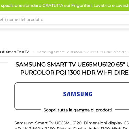
spedizione standard GRATUITA sui Frigoriferi, Lavatrici e Lavas
a di Smart TV e TV
Samsung Smart Tv UE65MU6120 65" UHD PurColor PQI 13
SAMSUNG SMART TV UE65MU6120 65"
PURCOLOR PQI 1300 HDR WI-FI DIRE
Scopri tutta la gamma di prodotti
Samsung Smart Tv UE65MU6120: Dimensioni display 65"
HD 4K 3,840 × 2,160, Picture Quality Index 1300, High D