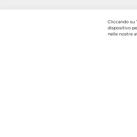
Copyright © 2025 BYTECNO S.R.L. Cap. Soc. 50.00
Cliccando su “
dispositivo pe
nelle nostre a