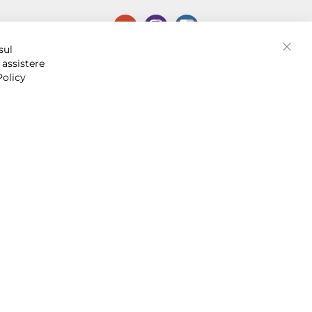
P.I. 07016001211, C.C.I.A.A. Napoli, REA 856312.
sul
Chiud
 assistere
Policy