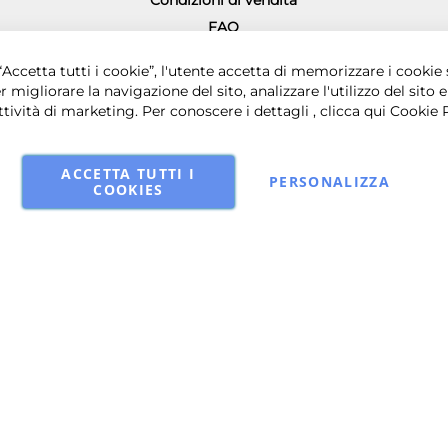
Condizioni di vendita
FAQ
Richiesta diritto di recesso
0 € i.v. - Sede legale in via Principe di Piemonte 199, 80026 Casoria (NA) - 
Accetta tutti i cookie”, l'utente accetta di memorizzare i cookie 
r migliorare la navigazione del sito, analizzare l'utilizzo del sito e
ttività di marketing. Per conoscere i dettagli , clicca qui
Cookie 
ACCETTA TUTTI I
PERSONALIZZA
COOKIES