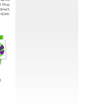
 Plus,
irect,
(HDMI-
)