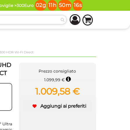
02
g
11
h
50
m
16
s
toviglie >300Euro
00 HDR Wi-Fi Direct
 UHD
Prezzo consigliato
CT
1.099,99 €
1.009,58 €
Aggiungi ai preferiti
 Ultra
ynamic