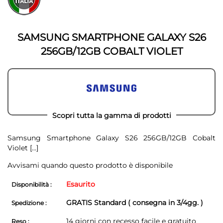
della
galleria
galleria
di
di
immagini
immagini
SAMSUNG SMARTPHONE GALAXY S26
256GB/12GB COBALT VIOLET
Scopri tutta la gamma di prodotti
Samsung Smartphone Galaxy S26 256GB/12GB Cobalt
Violet
[...]
Avvisami quando questo prodotto è disponibile
Esaurito
Disponibilità :
GRATIS Standard ( consegna in 3/4gg. )
Spedizione :
14 giorni con recesso facile e gratuito
Reso :