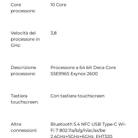
Core
10 Core
processore
:
Velocità del
3,8
processore in
GHz
:
Descrizione
Processore a 64 bit Deca Core
processore
:
S5E9965 Exynos 2600
Tastiera
Con tastiera touchscreen
touchscreen
:
Altre
Bluetooth 5.4 NFC USB Type-C Wi-
connessioni
:
Fi 7 802.11a/b/g/n/ac/ax/be
2.4GHz+5GHz+6GHz, EHT320,