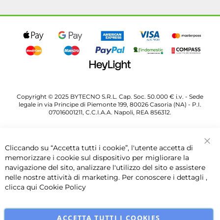
Copyright © 2025 BYTECNO S.R.L. Cap. Soc. 50.000 € i.v. - Sede
legale in via Principe di Piemonte 199, 80026 Casoria (NA) - P.I.
07016001211, C.C.I.A.A. Napoli, REA 856312.
Cliccando su “Accetta tutti i cookie”, l'utente accetta di
Chi
memorizzare i cookie sul dispositivo per migliorare la
navigazione del sito, analizzare l'utilizzo del sito e assistere
nelle nostre attività di marketing. Per conoscere i dettagli ,
clicca qui
Cookie Policy
ACCETTA TUTTI I COOKIES