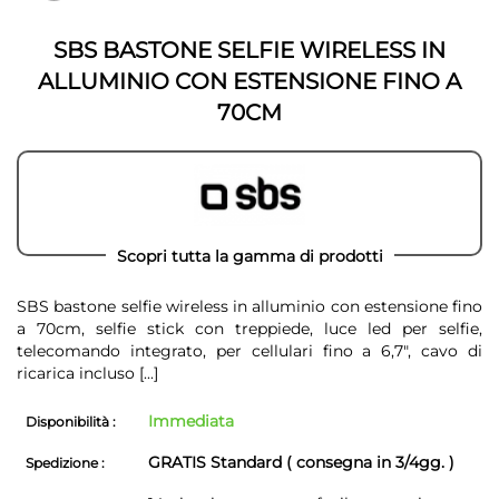
galleria
galleria
di
di
immagini
SBS BASTONE SELFIE WIRELESS IN
immagini
ALLUMINIO CON ESTENSIONE FINO A
70CM
Scopri tutta la gamma di prodotti
SBS bastone selfie wireless in alluminio con estensione fino
a 70cm, selfie stick con treppiede, luce led per selfie,
telecomando integrato, per cellulari fino a 6,7", cavo di
ricarica incluso
[...]
Immediata
Disponibilità :
GRATIS Standard ( consegna in 3/4gg. )
Spedizione :