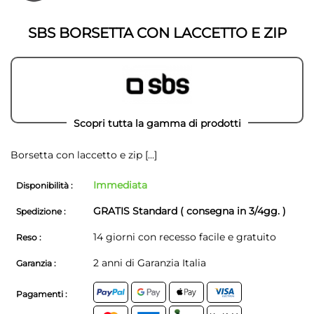
della
galleria
galleria
di
di
immagini
SBS BORSETTA CON LACCETTO E ZIP
immagini
Scopri tutta la gamma di prodotti
Borsetta con laccetto e zip
[...]
Immediata
Disponibilità :
GRATIS Standard ( consegna in 3/4gg. )
Spedizione :
14 giorni con recesso facile e gratuito
Reso :
2 anni di Garanzia Italia
Garanzia :
Pagamenti :