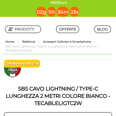
contenuto
>300Euro
02
g
11
h
34
m
22
s
PRODOTTI
OFFERTE
BLOG
Home
Telefonia
Accessori Cellulari e Smartphone
SBS Cavo Lightning / Type-C Lunghezza 2 metri colore Bianco -
TECABLELIGTC2W
Shop in Shop
Vai
Vai
alla
all'inizio
fine
della
della
galleria
galleria
di
di
immagini
SBS CAVO LIGHTNING / TYPE-C
immagini
LUNGHEZZA 2 METRI COLORE BIANCO -
TECABLELIGTC2W