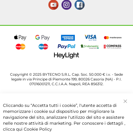
Copyright © 2025 BYTECNO S.R.L. Cap. Soc. 50.000 € i.v. - Sede
legale in via Principe di Piemonte 199, 80026 Casoria (NA) - P.I.
07016001211, C.C.I.A.A. Napoli, REA 856312.
Cliccando su “Accetta tutti i cookie”, l'utente accetta di
Chi
memorizzare i cookie sul dispositivo per migliorare la
navigazione del sito, analizzare l'utilizzo del sito e assistere
nelle nostre attività di marketing. Per conoscere i dettagli ,
clicca qui
Cookie Policy