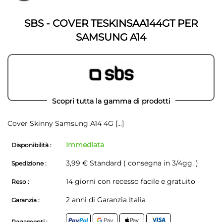
della
galleria
galleria
di
di
immagini
SBS - COVER TESKINSAA144GT PER
immagini
SAMSUNG A14
Scopri tutta la gamma di prodotti
Cover Skinny Samsung A14 4G
[...]
Immediata
Disponibilità :
3,99 € Standard ( consegna in 3/4gg. )
Spedizione :
14 giorni con recesso facile e gratuito
Reso :
2 anni di Garanzia Italia
Garanzia :
Pagamenti :