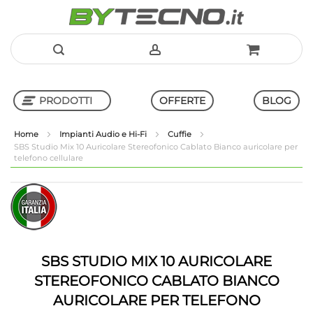
Salta
al
PRODOTTI
OFFERTE
BLOG
contenuto
Home
Impianti Audio e Hi-Fi
Cuffie
SBS Studio Mix 10 Auricolare Stereofonico Cablato Bianco auricolare per
telefono cellulare
Shop in Shop
Vai
Vai
alla
all'inizio
fine
della
della
galleria
galleria
di
di
immagini
SBS STUDIO MIX 10 AURICOLARE
immagini
STEREOFONICO CABLATO BIANCO
AURICOLARE PER TELEFONO