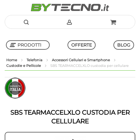
Salta
al
PRODOTTI
OFFERTE
BLOG
contenuto
Home
Telefonia
Accessori Cellulari e Smartphone
Custodie e Pellicole
SBS TEARMACCELXLO custodia per cellulare
Shop in Shop
Vai
Vai
alla
all'inizio
fine
della
della
galleria
galleria
di
di
immagini
SBS TEARMACCELXLO CUSTODIA PER
immagini
CELLULARE