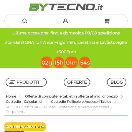
Salta
Ultima occasione: fino a domenica 09/08 spedizione
al
standard GRATUITA sui Frigoriferi, Lavatrici e Lavastoviglie
contenuto
>300Euro
02
g
15
h
01
m
54
s
PRODOTTI
OFFERTE
BLOG
Home
Offerte di computer e tablet in offerta al miglior prezzo
Custodie - Calcolatrici
Custodie Pellicole e Accessori Tablet
Shop in Shop
SBS - TEFSTSKINTABSHEETSM - Protezione schermo per tablet -
Trasparente
Vai
Vai
alla
all'inizio