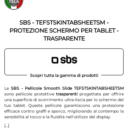
fine
della
della
galleria
galleria
di
di
immagini
SBS - TEFSTSKINTABSHEETSM -
immagini
PROTEZIONE SCHERMO PER TABLET -
TRASPARENTE
Scopri tutta la gamma di prodotti
Le
SBS - Pellicole Smooth Slide TEFSTSKINTABSHEETSM
sono pellicole protettive
trasparenti
progettate per offrire
una superficie di scorrimento ultra-liscia per lo schermo del
tuo tablet. Queste pellicole garantiscono una protezione
efficace contro graffi e sporco, migliorando al contempo la
sensibilità al tocco e la fluidità nell'utilizzo del display.
[...]