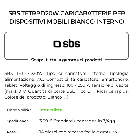
galleria
galleria
di
di
immagini
SBS TETRPD20W CARICABATTERIE PER
immagini
DISPOSITIVI MOBILI BIANCO INTERNO
Scopri tutta la gamma di prodotti
SBS TETRPD20W. Tipo di caricatore: Interno, Tipologia
alimentazione: AC, Compatibilità caricatore: Smartphone,
Tablet. Voltaggio di ingresso: 100 - 250 V, Tensione di uscita
(max): 9 V. Quantità di porte USB Tipo C: 1, Ricarica rapida.
Colore del prodotto: Bianco
[...]
Immediata
Disponibilità :
3,99 € Standard ( consegna in 3/4gg. )
Spedizione :
14 giorni con recesso facile e gratuito
Reso :