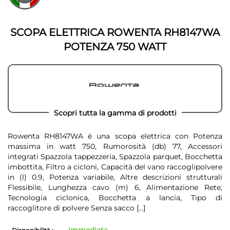
della
galleria
galleria
di
di
immagini
SCOPA ELETTRICA ROWENTA RH8147WA
immagini
POTENZA 750 WATT
Scopri tutta la gamma di prodotti
Rowenta RH8147WA è una scopa elettrica con Potenza
massima in watt 750, Rumorosità (db) 77, Accessori
integrati Spazzola tappezzeria, Spazzola parquet, Bocchetta
imbottita, Filtro a cicloni, Capacità del vano raccoglipolvere
in (l) 0.9, Potenza variabile, Altre descrizioni strutturali
Flessibile, Lunghezza cavo (m) 6, Alimentazione Rete,
Tecnologia ciclonica, Bocchetta a lancia, Tipo di
raccoglitore di polvere Senza sacco
[...]