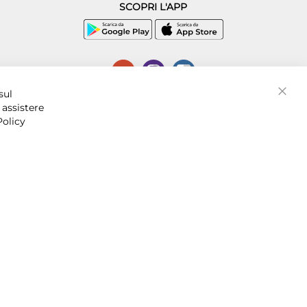
SCOPRI L'APP
P.I. 07016001211, C.C.I.A.A. Napoli, REA 856312.
sul
Chiud
 assistere
Policy