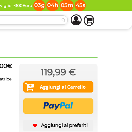
03
g
04
h
05
m
45
s
oviglie >300Euro
500€
119,99 €
trice,
Aggiungi al Carrello
Aggiungi ai preferiti