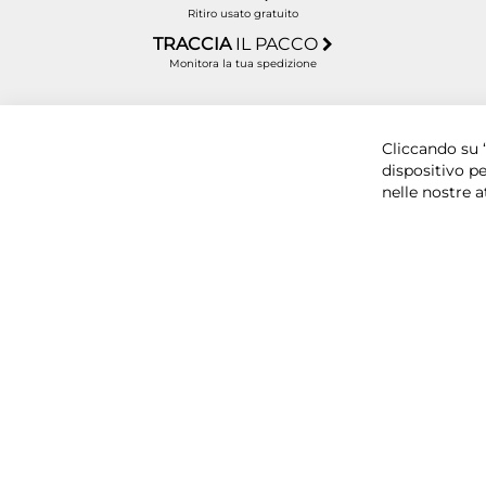
Ritiro usato gratuito
TRACCIA
IL PACCO
Monitora la tua spedizione
Copyright © 2025 BYTECNO S.R.L. Cap. Soc. 50.00
Cliccando su “
dispositivo pe
nelle nostre a