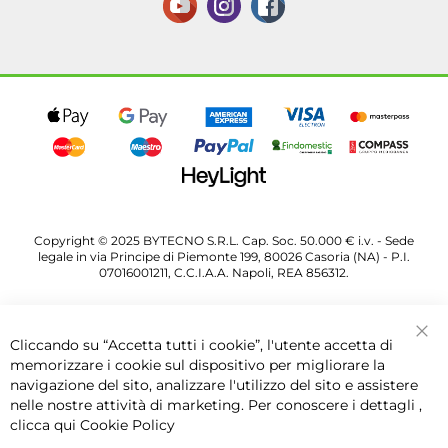
Copyright © 2025 BYTECNO S.R.L. Cap. Soc. 50.000 € i.v. - Sede
legale in via Principe di Piemonte 199, 80026 Casoria (NA) - P.I.
07016001211, C.C.I.A.A. Napoli, REA 856312.
Cliccando su “Accetta tutti i cookie”, l'utente accetta di
Chi
memorizzare i cookie sul dispositivo per migliorare la
navigazione del sito, analizzare l'utilizzo del sito e assistere
nelle nostre attività di marketing. Per conoscere i dettagli ,
clicca qui
Cookie Policy