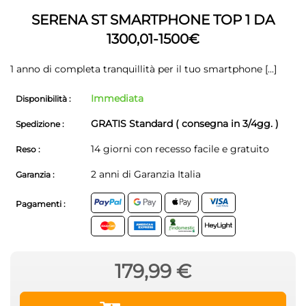
galleria
di
di
immagini
SERENA ST SMARTPHONE TOP 1 DA
immagini
1300,01-1500€
1 anno di completa tranquillità per il tuo smartphone
[...]
Immediata
Disponibilità :
GRATIS Standard ( consegna in 3/4gg. )
Spedizione :
14 giorni con recesso facile e gratuito
Reso :
2 anni di Garanzia Italia
Garanzia :
Pagamenti :
179,99 €