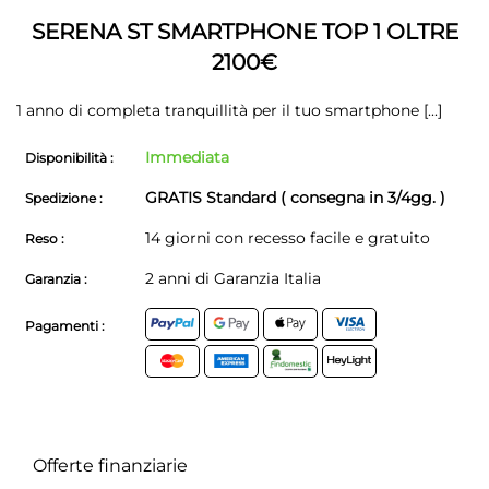
galleria
di
di
immagini
SERENA ST SMARTPHONE TOP 1 OLTRE
immagini
2100€
1 anno di completa tranquillità per il tuo smartphone
[...]
Immediata
Disponibilità :
GRATIS Standard ( consegna in 3/4gg. )
Spedizione :
14 giorni con recesso facile e gratuito
Reso :
2 anni di Garanzia Italia
Garanzia :
Pagamenti :
Offerte finanziarie