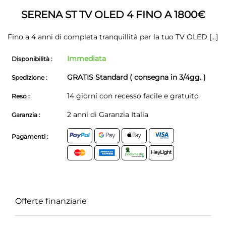
galleria
di
di
immagini
SERENA ST TV OLED 4 FINO A 1800€
immagini
Fino a 4 anni di completa tranquillità per la tuo TV OLED
[...]
Immediata
Disponibilità :
GRATIS Standard ( consegna in 3/4gg. )
Spedizione :
14 giorni con recesso facile e gratuito
Reso :
2 anni di Garanzia Italia
Garanzia :
Pagamenti :
Offerte finanziarie