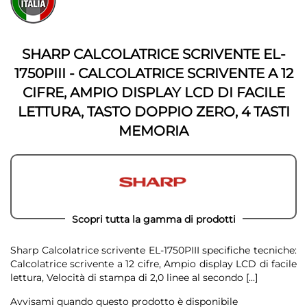
fine
della
della
galleria
galleria
di
di
immagini
SHARP CALCOLATRICE SCRIVENTE EL-
immagini
1750PIII - CALCOLATRICE SCRIVENTE A 12
CIFRE, AMPIO DISPLAY LCD DI FACILE
LETTURA, TASTO DOPPIO ZERO, 4 TASTI
MEMORIA
Scopri tutta la gamma di prodotti
Sharp Calcolatrice scrivente EL-1750PIII specifiche tecniche:
Calcolatrice scrivente a 12 cifre, Ampio display LCD di facile
lettura, Velocità di stampa di 2,0 linee al secondo
[...]
Avvisami quando questo prodotto è disponibile