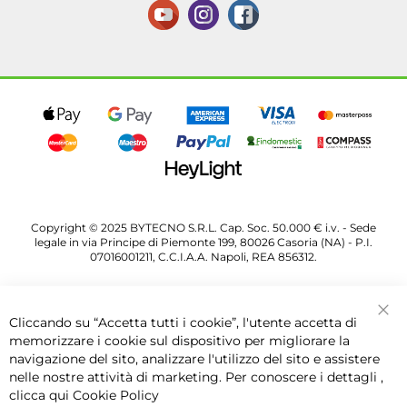
Copyright © 2025 BYTECNO S.R.L. Cap. Soc. 50.000 € i.v. - Sede
legale in via Principe di Piemonte 199, 80026 Casoria (NA) - P.I.
07016001211, C.C.I.A.A. Napoli, REA 856312.
Cliccando su “Accetta tutti i cookie”, l'utente accetta di
Chi
memorizzare i cookie sul dispositivo per migliorare la
navigazione del sito, analizzare l'utilizzo del sito e assistere
nelle nostre attività di marketing. Per conoscere i dettagli ,
clicca qui
Cookie Policy