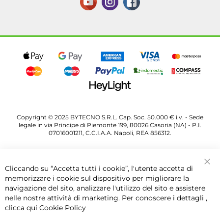
Copyright © 2025 BYTECNO S.R.L. Cap. Soc. 50.000 € i.v. - Sede
legale in via Principe di Piemonte 199, 80026 Casoria (NA) - P.I.
07016001211, C.C.I.A.A. Napoli, REA 856312.
Cliccando su “Accetta tutti i cookie”, l'utente accetta di
Chi
memorizzare i cookie sul dispositivo per migliorare la
navigazione del sito, analizzare l'utilizzo del sito e assistere
nelle nostre attività di marketing. Per conoscere i dettagli ,
clicca qui
Cookie Policy