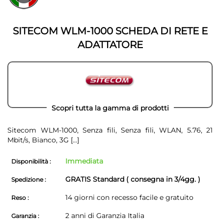
della
galleria
galleria
di
di
immagini
SITECOM WLM-1000 SCHEDA DI RETE E
immagini
ADATTATORE
Scopri tutta la gamma di prodotti
Sitecom WLM-1000, Senza fili, Senza fili, WLAN, 5.76, 21
Mbit/s, Bianco, 3G
[...]
Immediata
Disponibilità :
GRATIS Standard ( consegna in 3/4gg. )
Spedizione :
14 giorni con recesso facile e gratuito
Reso :
2 anni di Garanzia Italia
Garanzia :