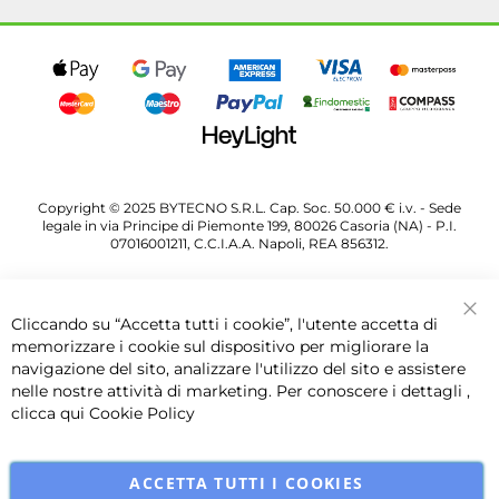
Copyright © 2025 BYTECNO S.R.L. Cap. Soc. 50.000 € i.v. - Sede
legale in via Principe di Piemonte 199, 80026 Casoria (NA) - P.I.
07016001211, C.C.I.A.A. Napoli, REA 856312.
Cliccando su “Accetta tutti i cookie”, l'utente accetta di
Chi
memorizzare i cookie sul dispositivo per migliorare la
navigazione del sito, analizzare l'utilizzo del sito e assistere
nelle nostre attività di marketing. Per conoscere i dettagli ,
clicca qui
Cookie Policy
ACCETTA TUTTI I COOKIES