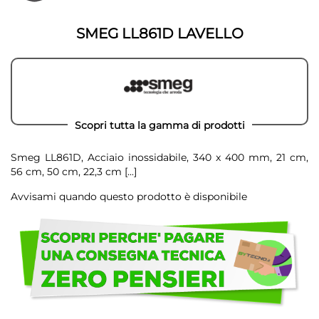
della
galleria
galleria
di
di
immagini
SMEG LL861D LAVELLO
immagini
Scopri tutta la gamma di prodotti
Smeg LL861D, Acciaio inossidabile, 340 x 400 mm, 21 cm,
56 cm, 50 cm, 22,3 cm
[...]
Avvisami quando questo prodotto è disponibile
Scegli
di
non
avere
problemi!