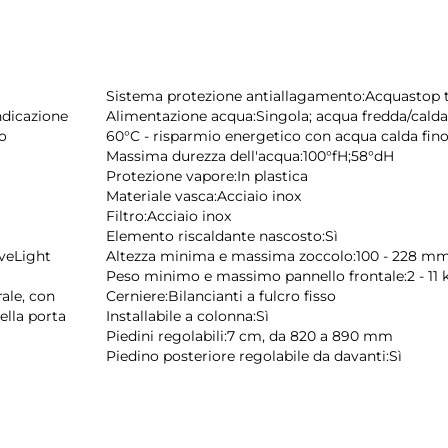
Sistema protezione antiallagamento:
Acquastop t
ndicazione
Alimentazione acqua:
Singola; acqua fredda/calda
o
60°C - risparmio energetico con acqua calda fino
Massima durezza dell'acqua:
100°fH;58°dH
Protezione vapore:
In plastica
Materiale vasca:
Acciaio inox
Filtro:
Acciaio inox
Elemento riscaldante nascosto:
Sì
veLight
Altezza minima e massima zoccolo:
100 - 228 m
Peso minimo e massimo pannello frontale:
2 - 11
ale, con
Cerniere:
Bilancianti a fulcro fisso
ella porta
Installabile a colonna:
Sì
Piedini regolabili:
7 cm, da 820 a 890 mm
Piedino posteriore regolabile da davanti:
Sì