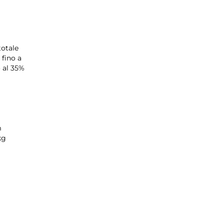
otale
 fino a
 al 35%
m
 kg