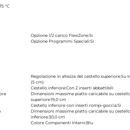
 75 °C
Opzione 1/2 carico FlexiZone:
Sì
Opzione Programmi Speciali:
Sì
Regolazione in altezza del cestello superiore:
Su tr
(5 cm)
Cestello inferiore:
Con 2 inserti abbattibili
iore
Dimensioni massime piatto caricabile su cestell
superiore:
19,0 cm
Cestello inferiore con inserti rompi-goccia:
Sì
o
Dimensioni massime piatto caricabile su cestell
inferiore:
30,0 cm
Colore Componenti Interni:
Blu