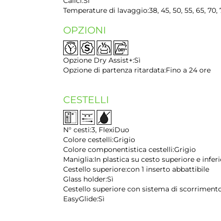
Calici:
Sì
Temperature di lavaggio:
38, 45, 50, 55, 65, 70,
OPZIONI
Opzione Dry Assist+:
Sì
Opzione di partenza ritardata:
Fino a 24 ore
CESTELLI
N° cesti:
3, FlexiDuo
Colore cestelli:
Grigio
Colore componentistica cestelli:
Grigio
Maniglia:
In plastica su cesto superiore e infer
Cestello superiore:
con 1 inserto abbattibile
Glass holder:
Sì
Cestello superiore con sistema di scorriment
EasyGlide:
Sì