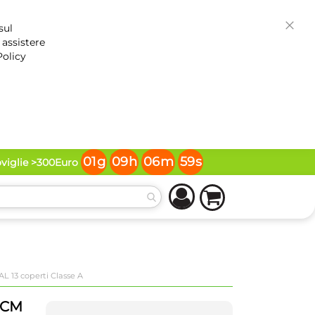
sul
Chiud
 assistere
Policy
01
g
09
h
06
m
58
s
oviglie >300Euro
L 13 coperti Classe A
 CM