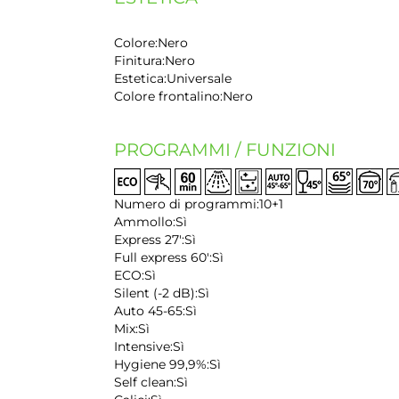
Colore:
Nero
Finitura:
Nero
Estetica:
Universale
Colore frontalino:
Nero
PROGRAMMI / FUNZIONI
Numero di programmi:
10+1
Ammollo:
Sì
Express 27':
Sì
Full express 60':
Sì
ECO:
Sì
Silent (-2 dB):
Sì
Auto 45-65:
Sì
Mix:
Sì
Intensive:
Sì
Hygiene 99,9%:
Sì
Self clean:
Sì