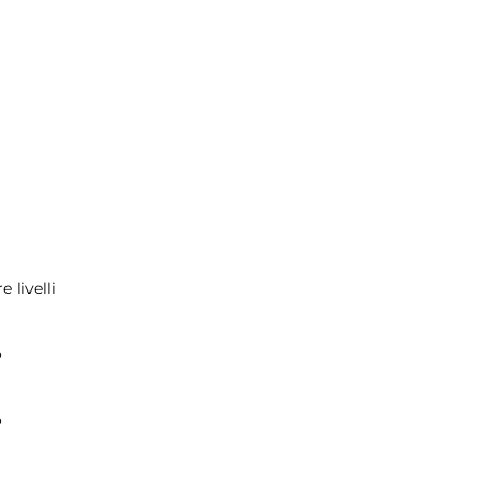
e livelli
o
o