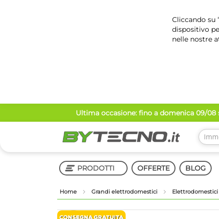
Cliccando su “
dispositivo pe
nelle nostre a
Salta
Ultima occasione: fino a domenica 09/08 s
al
contenuto
PRODOTTI
OFFERTE
BLOG
Home
Grandi elettrodomestici
Elettrodomestici
Shop in Shop
Vai
Vai