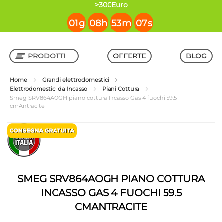
contenuto
>300Euro
01
g
08
h
53
m
07
s
PRODOTTI
OFFERTE
BLOG
Home
Grandi elettrodomestici
Elettrodomestici da Incasso
Piani Cottura
Shop in Shop
Smeg SRV864AOGH piano cottura Incasso Gas 4 fuochi 59.5
cmAntracite
Vai
Vai
alla
all'inizio
fine
della
della
galleria
galleria
di
di
immagini
SMEG SRV864AOGH PIANO COTTURA
immagini
INCASSO GAS 4 FUOCHI 59.5
CMANTRACITE