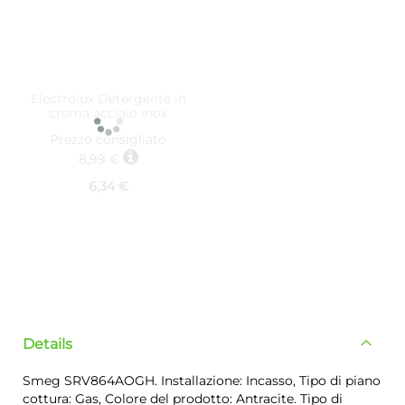
Electrolux Detergente in
crema acciaio inox
9029799526
Prezzo consigliato
8,99 €
6,34 €
Details
Smeg SRV864AOGH. Installazione: Incasso, Tipo di piano
cottura: Gas, Colore del prodotto: Antracite. Tipo di