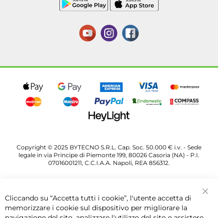
Copyright © 2025 BYTECNO S.R.L. Cap. Soc. 50.000 € i.v. - Sede
legale in via Principe di Piemonte 199, 80026 Casoria (NA) - P.I.
07016001211, C.C.I.A.A. Napoli, REA 856312.
Cliccando su “Accetta tutti i cookie”, l'utente accetta di
Chi
memorizzare i cookie sul dispositivo per migliorare la
navigazione del sito, analizzare l'utilizzo del sito e assistere