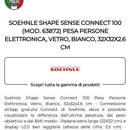
fine
della
della
galleria
galleria
di
di
immagini
SOEHNLE SHAPE SENSE CONNECT 100
immagini
(MOD. 63872) PESA PERSONE
ELETTRONICA, VETRO, BIANCO, 32X32X2.6
CM
Scopri tutta la gamma di prodotti
Soehnle Shape Sense Connect 100 Pesa Persone
Elettronica, Vetro, Bianco, 32x32x2.6 cm - Connessione
all'App gratuita Connect di Soehnle, dove è possibile
visualizzare la differenza dall'ultima pesatura, dal peso
obiettivo e dal BMI medio - Pedana extra large (32X32 cm) e
display LCD ben leggibile (altezza delle cifre: 3,5 cm) -