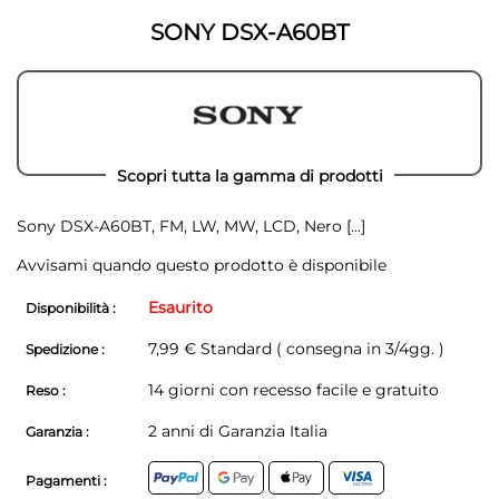
galleria
di
di
immagini
SONY DSX-A60BT
immagini
Scopri tutta la gamma di prodotti
Sony DSX-A60BT, FM, LW, MW, LCD, Nero
[...]
Avvisami quando questo prodotto è disponibile
Esaurito
Disponibilità :
7,99 € Standard ( consegna in 3/4gg. )
Spedizione :
14 giorni con recesso facile e gratuito
Reso :
2 anni di Garanzia Italia
Garanzia :
Pagamenti :