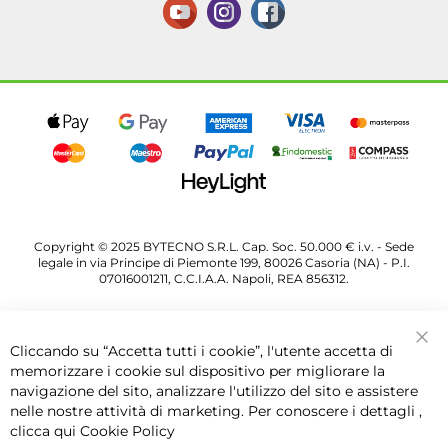
Copyright © 2025 BYTECNO S.R.L. Cap. Soc. 50.000 € i.v. - Sede
legale in via Principe di Piemonte 199, 80026 Casoria (NA) - P.I.
07016001211, C.C.I.A.A. Napoli, REA 856312.
Cliccando su “Accetta tutti i cookie”, l'utente accetta di
Chi
memorizzare i cookie sul dispositivo per migliorare la
navigazione del sito, analizzare l'utilizzo del sito e assistere
nelle nostre attività di marketing. Per conoscere i dettagli ,
clicca qui
Cookie Policy