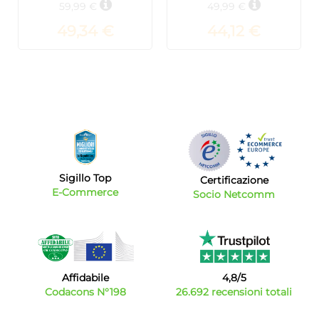
59,99 €
49,99 €
49,34 €
44,12 €
Sigillo Top
Certificazione
E-Commerce
Socio Netcomm
Affidabile
4,8/5
Codacons N°198
26.692 recensioni totali