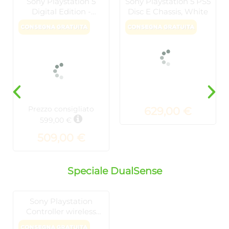
Sony Playstation 5
Sony Playstation 5 PS5
Digital Edition -
Disc E Chassis, White
Chassis E Slim
Prezzo consigliato
629,00 €
599,00 €
509,00 €
Speciale DualSense
Sony Playstation
Controller wireless
DualSense Edge –