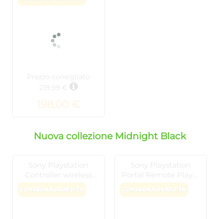
Midnight Black
Prezzo consigliato
219,99 €
198,00 €
Nuova collezione Midnight Black
Sony Playstation
Sony Playstation
Controller wireless
Portal Remote Player
DualSense Edge –
– Midnight Black
Midnight Black