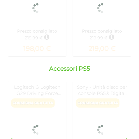
Prezzo consigliato
Prezzo consigliato
219,99 €
219,99 €
198,00 €
219,00 €
Accessori PS5
Logitech G Logitech
Sony - Unità disco per
G29 Driving Force
console PS5® Digital
Racing Wheel Volante
Edition - Slim
da Corsa