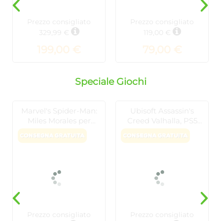
Prezzo consigliato
Prezzo consigliato
329,99 €
119,00 €
199,00 €
79,00 €
Speciale Giochi
Marvel's Spider-Man:
Ubisoft Assassin's
Miles Morales per
Creed Valhalla, PS5
Sony PlayStation 5
PlayStation 5 Basic
Inglese, ITA
Prezzo consigliato
Prezzo consigliato