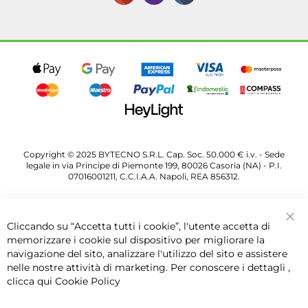
Copyright © 2025 BYTECNO S.R.L. Cap. Soc. 50.000 € i.v. - Sede
legale in via Principe di Piemonte 199, 80026 Casoria (NA) - P.I.
07016001211, C.C.I.A.A. Napoli, REA 856312.
Cliccando su “Accetta tutti i cookie”, l'utente accetta di
Chi
memorizzare i cookie sul dispositivo per migliorare la
navigazione del sito, analizzare l'utilizzo del sito e assistere
nelle nostre attività di marketing. Per conoscere i dettagli ,
clicca qui
Cookie Policy