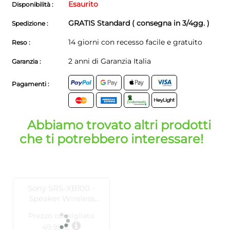
Esaurito
Disponibilità :
GRATIS Standard ( consegna in 3/4gg. )
Spedizione :
14 giorni con recesso facile e gratuito
Reso :
2 anni di Garanzia Italia
Garanzia :
Pagamenti :
Abbiamo trovato altri prodotti
che ti potrebbero interessare!
Sony SRS-XB100 -
Speaker Wireless
Bluetooth grigio
Prezzo consigliato
49,99 €