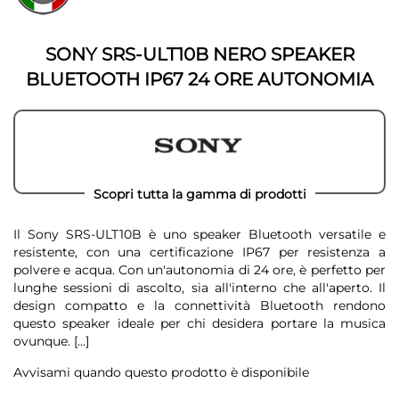
della
galleria
galleria
di
di
immagini
SONY SRS-ULT10B NERO SPEAKER
immagini
BLUETOOTH IP67 24 ORE AUTONOMIA
Scopri tutta la gamma di prodotti
Il Sony SRS-ULT10B è uno speaker Bluetooth versatile e
resistente, con una certificazione IP67 per resistenza a
polvere e acqua. Con un'autonomia di 24 ore, è perfetto per
lunghe sessioni di ascolto, sia all'interno che all'aperto. Il
design compatto e la connettività Bluetooth rendono
questo speaker ideale per chi desidera portare la musica
ovunque.
[...]
Avvisami quando questo prodotto è disponibile