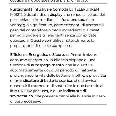
occupare troppo spazio sul piano di lavoro.
Funzionalità Intuitiva e Comoda
La TELEFUNKEN
M01212 è dotata di un
display
che rende la lettura del
peso chiara e immediata. La
funzione tara
è un
vantaggio significativo, permettendoti di azzerare il
peso del contenitore o degli ingredienti già pesati,
per aggiungere altri elementi senza complicate
operazioni. Questo semplifica notevolmente la
preparazione di ricette complesse.
Efficienza Energetica e Sicurezza
Per ottimizzare il
consumo energetico, la bilancia dispone di una
funzione di
autospegnimento
, che la disattiva
automaticamente dopo un periodo di inattività,
prolungando la vita delle batterie. Inoltre, è provvista
di un
indicatore di batteria scarica
, che ti avvisa
quando è il momento di sostituire le due batterie al
litio CR2032 (incluse), e di un
indicatore di
sovraccarico
, che previene danni alla bilancia in caso
di peso eccessivo.