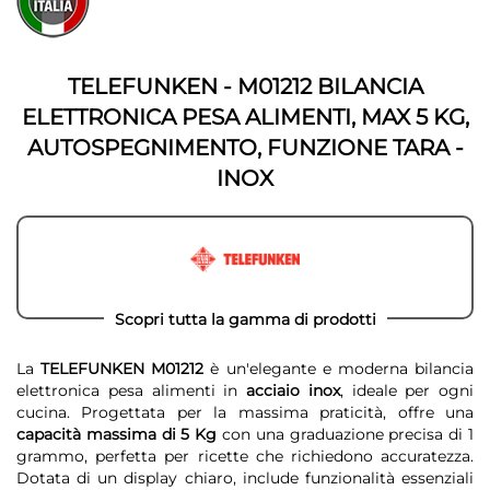
fine
della
della
galleria
galleria
di
di
immagini
TELEFUNKEN - M01212 BILANCIA
immagini
ELETTRONICA PESA ALIMENTI, MAX 5 KG,
AUTOSPEGNIMENTO, FUNZIONE TARA -
INOX
Scopri tutta la gamma di prodotti
La
TELEFUNKEN M01212
è un'elegante e moderna bilancia
elettronica pesa alimenti in
acciaio inox
, ideale per ogni
cucina. Progettata per la massima praticità, offre una
capacità massima di 5 Kg
con una graduazione precisa di 1
grammo, perfetta per ricette che richiedono accuratezza.
Dotata di un display chiaro, include funzionalità essenziali