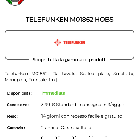
della
galleria
galleria
di
di
immagini
TELEFUNKEN M01862 HOBS
immagini
Scopri tutta la gamma di prodotti
Telefunken M01862, Da tavolo, Sealed plate, Smaltato,
Manopola, Frontale, 1m
[...]
Immediata
Disponibilità :
3,99 € Standard ( consegna in 3/4gg. )
Spedizione :
14 giorni con recesso facile e gratuito
Reso :
2 anni di Garanzia Italia
Garanzia :