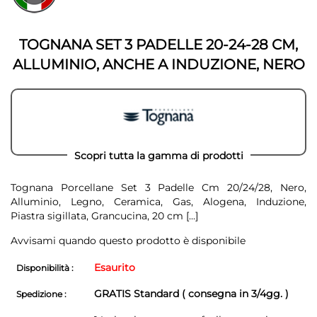
della
galleria
galleria
di
di
immagini
TOGNANA SET 3 PADELLE 20-24-28 CM,
immagini
ALLUMINIO, ANCHE A INDUZIONE, NERO
Scopri tutta la gamma di prodotti
Tognana Porcellane Set 3 Padelle Cm 20/24/28, Nero,
Alluminio, Legno, Ceramica, Gas, Alogena, Induzione,
Piastra sigillata, Grancucina, 20 cm
[...]
Avvisami quando questo prodotto è disponibile
Esaurito
Disponibilità :
GRATIS Standard ( consegna in 3/4gg. )
Spedizione :