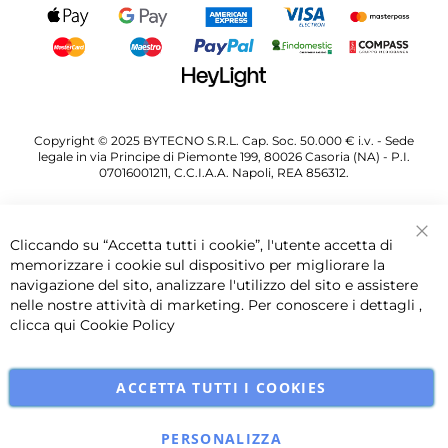
Copyright © 2025 BYTECNO S.R.L. Cap. Soc. 50.000 € i.v. - Sede
legale in via Principe di Piemonte 199, 80026 Casoria (NA) - P.I.
07016001211, C.C.I.A.A. Napoli, REA 856312.
Cliccando su “Accetta tutti i cookie”, l'utente accetta di
Chi
memorizzare i cookie sul dispositivo per migliorare la
navigazione del sito, analizzare l'utilizzo del sito e assistere
nelle nostre attività di marketing. Per conoscere i dettagli ,
clicca qui
Cookie Policy
ACCETTA TUTTI I COOKIES
PERSONALIZZA