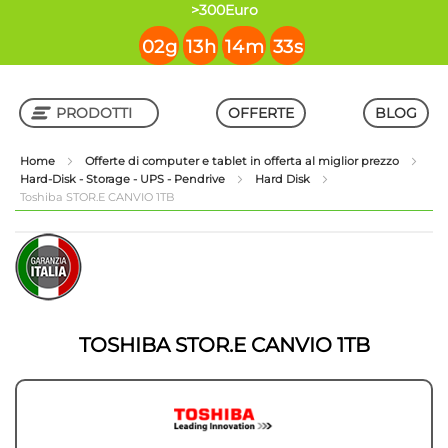
contenuto
>300Euro
02
g
13
h
14
m
32
s
PRODOTTI
OFFERTE
BLOG
Home
Offerte di computer e tablet in offerta al miglior prezzo
Hard-Disk - Storage - UPS - Pendrive
Hard Disk
Shop in Shop
Toshiba STOR.E CANVIO 1TB
Vai
Vai
alla
all'inizio
fine
della
della
galleria
galleria
di
di
immagini
TOSHIBA STOR.E CANVIO 1TB
immagini