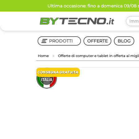
Salta
Ultima occasione: fino a domenica 09/08 s
al
contenuto
PRODOTTI
OFFERTE
BLOG
Home
Offerte di computer e tablet in offerta al mig
Shop in Shop
Vai
Vai
alla
all'inizio
fine
della
della
galleria
galleria
di
di
immagini
immagini