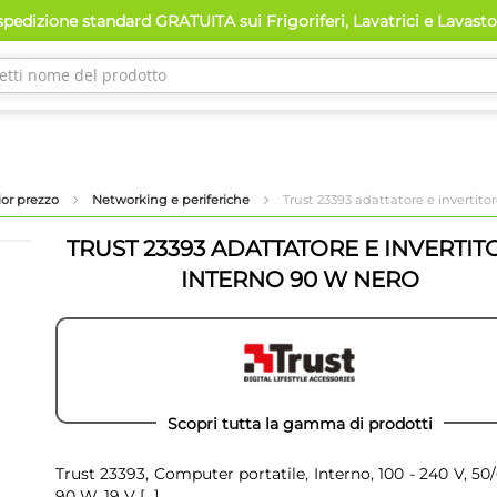
pedizione standard GRATUITA sui Frigoriferi, Lavatrici e Lavast
lior prezzo
Networking e periferiche
Trust 23393 adattatore e invertito
TRUST 23393 ADATTATORE E INVERTIT
INTERNO 90 W NERO
Scopri tutta la gamma di prodotti
Trust 23393, Computer portatile, Interno, 100 - 240 V, 50
90 W, 19 V
[...]