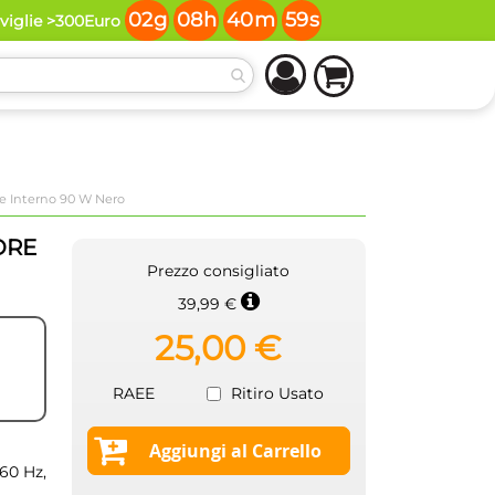
02
g
08
h
40
m
58
s
oviglie >300Euro
re Interno 90 W Nero
ORE
Prezzo consigliato
39,99 €
25,00 €
RAEE
Ritiro Usato
Aggiungi al Carrello
/60 Hz,