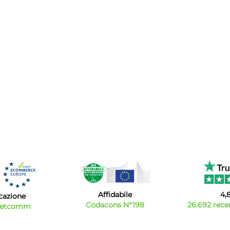
Affidabile
4,
icazione
Codacons N°198
26.692 recen
Netcomm