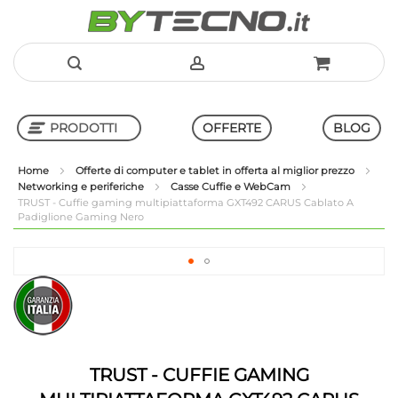
Salta
al
PRODOTTI
OFFERTE
BLOG
contenuto
Home
Offerte di computer e tablet in offerta al miglior prezzo
Networking e periferiche
Casse Cuffie e WebCam
Shop in Shop
TRUST - Cuffie gaming multipiattaforma GXT492 CARUS Cablato A
Padiglione Gaming Nero
Vai
alla
Vai
fine
all'inizio
della
della
galleria
galleria
di
di
immagini
immagini
TRUST - CUFFIE GAMING