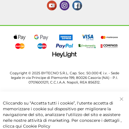
Copyright © 2025 BYTECNO S.R.L. Cap. Soc. 50.000 € i.v. - Sede
legale in via Principe di Piemonte 199, 80026 Casoria (NA) - P.I.
07016001211, C.C.I.A.A. Napoli, REA 856312.
Cliccando su “Accetta tutti i cookie”, l'utente accetta di
Chi
memorizzare i cookie sul dispositivo per migliorare la
navigazione del sito, analizzare l'utilizzo del sito e assistere
nelle nostre attività di marketing. Per conoscere i dettagli ,
clicca qui
Cookie Policy