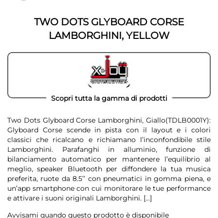
galleria
galleria
di
di
immagini
TWO DOTS GLYBOARD CORSE
immagini
LAMBORGHINI, YELLOW
Scopri tutta la gamma di prodotti
Two Dots Glyboard Corse Lamborghini, Giallo(TDLB0001Y):
Glyboard Corse scende in pista con il layout e i colori
classici che ricalcano e richiamano l’inconfondibile stile
Lamborghini. Parafanghi in alluminio, funzione di
bilanciamento automatico per mantenere l’equilibrio al
meglio, speaker Bluetooth per diffondere la tua musica
preferita, ruote da 8.5’’ con pneumatici in gomma piena, e
un’app smartphone con cui monitorare le tue performance
e attivare i suoni originali Lamborghini.
[...]
Avvisami quando questo prodotto è disponibile